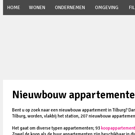
HOME
WONEN
ONDERNEMEN
OMGEVING
FI
Nieuwbouw appartementen
Bent u op zoek naar een nieuwbouw appartement in Tilburg? Dan 
Tilburg, worden, vlakbij het station, 207 nieuwbouw appartem
Het gaat om diverse typen appartementen; 93
koopappartemen
Zowel de koop als de huur appartementen zijn beschikbaar in div