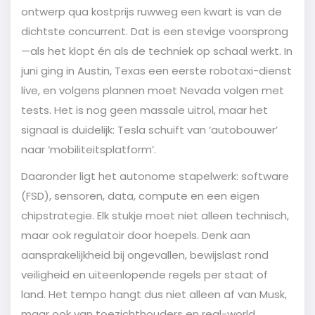
ontwerp qua kostprijs ruwweg een kwart is van de
dichtste concurrent. Dat is een stevige voorsprong
—als het klopt én als de techniek op schaal werkt. In
juni ging in Austin, Texas een eerste robotaxi-dienst
live, en volgens plannen moet Nevada volgen met
tests. Het is nog geen massale uitrol, maar het
signaal is duidelijk: Tesla schuift van ‘autobouwer’
naar ‘mobiliteitsplatform’.
Daaronder ligt het autonome stapelwerk: software
(FSD), sensoren, data, compute en een eigen
chipstrategie. Elk stukje moet niet alleen technisch,
maar ook regulatoir door hoepels. Denk aan
aansprakelijkheid bij ongevallen, bewijslast rond
veiligheid en uiteenlopende regels per staat of
land. Het tempo hangt dus niet alleen af van Musk,
maar ook van toezichthouders en real-world