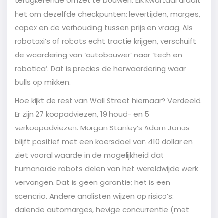
terugkerende omzet te bouwen. Elk kwartaal draait
het om dezelfde checkpunten: levertijden, marges,
capex en de verhouding tussen prijs en vraag. Als
robotaxi’s of robots echt tractie krijgen, verschuift
de waardering van ‘autobouwer’ naar ‘tech en
robotica’. Dat is precies de herwaardering waar
bulls op mikken.
Hoe kijkt de rest van Wall Street hiernaar? Verdeeld.
Er zijn 27 koopadviezen, 19 houd- en 5
verkoopadviezen. Morgan Stanley’s Adam Jonas
blijft positief met een koersdoel van 410 dollar en
ziet vooral waarde in de mogelijkheid dat
humanoïde robots delen van het wereldwijde werk
vervangen. Dat is geen garantie; het is een
scenario. Andere analisten wijzen op risico’s:
dalende automarges, hevige concurrentie (met