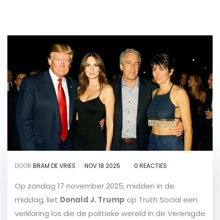
DOOR
BRAM DE VRIES
NOV 18 2025
0 REACTIES
Op zondag 17 november 2025, midden in de
middag, liet
Donald J. Trump
op Truth Social een
verklaring los die de politieke wereld in de Verenigde